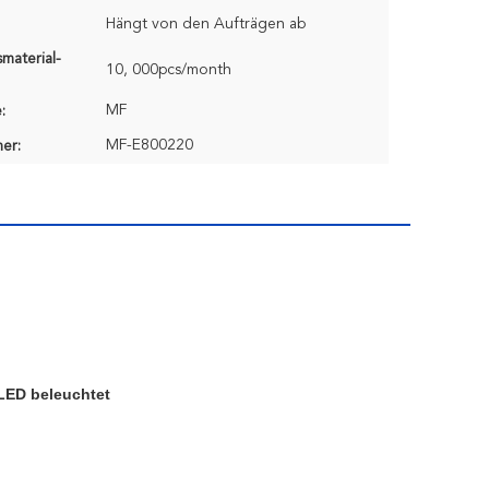
Hängt von den Aufträgen ab
material-
10, 000pcs/month
MF
:
MF-E800220
er:
LED beleuchtet