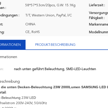
g
58*57*53cm/20pcs, G.W: 15.1Kg
Lieferzeit :
en :
Versorgungs
edingungen :
T/T, Western Union, PayPal, l/C
Fähigkeit :
CHINA
t:
Markenname
CE, RoHS
ung:
Modellnumm
FORMATIONEN
PRODUKT-BESCHREIBUNG
ormationen
en:
nach unten geführt Beleuchtung
,
SMD-LED-Leuchten
eschreibung
 die unten
Decken-Beleuchtung
23W 2000Lumen SAMSUNG LED
tail:
-Beleuchtung
LED
23W
chselstrom 200V-240V, 50/60Hz