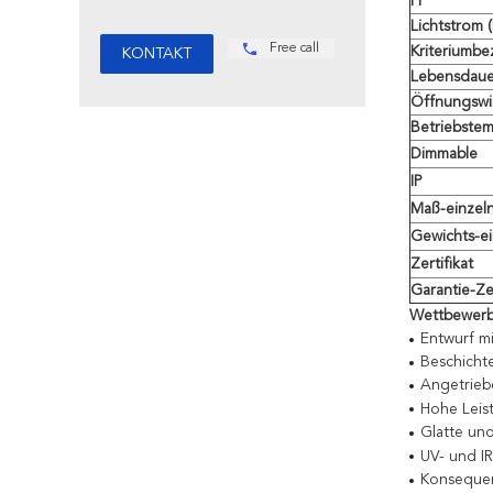
PF
Lichtstrom (
Free call
Kriteriumb
Lebensdaue
Öffnungswi
Betriebstem
Dimmable
IP
Maß-einzeln
Gewichts-ei
Zertifikat
Garantie-Ze
Wettbewerbs
Entwurf m
Beschicht
Angetrieb
Hohe Leis
Glatte un
UV- und IR
Konsequen