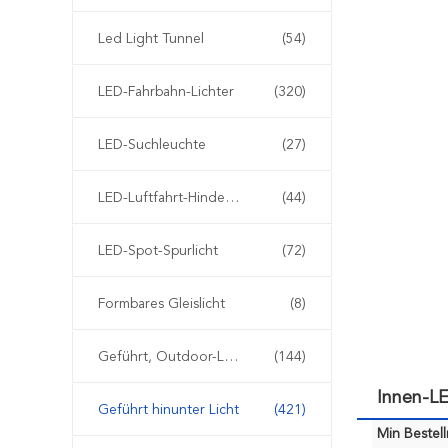
Led Light Tunnel
(54)
LED-Fahrbahn-Lichter
(320)
LED-Suchleuchte
(27)
LED-Luftfahrt-Hindernisfeuer
(44)
LED-Spot-Spurlicht
(72)
Formbares Gleislicht
(8)
Geführt, Outdoor-Landschaftsbeleuchtung
(144)
Innen-L
Geführt hinunter Licht
(421)
Min Bestel