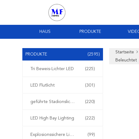
HAUS
PRODUKTE
VIDE
Startseite
PRODUKTE
(2595)
Beleuchtet
Tri Beweis-Lichter LED
(225)
LED Flutlicht
(301)
geführte Stadionslichter
(220)
LED High Bay Lighting
(222)
Explosionssichere Lichter LED
(99)