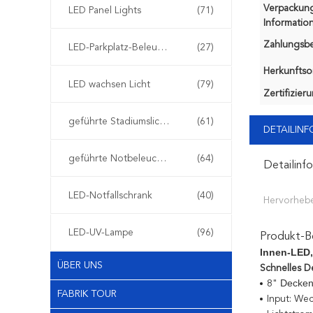
Verpackun
LED Panel Lights
(71)
Information
Zahlungsb
LED-Parkplatz-Beleuchtung
(27)
Herkunftsor
LED wachsen Licht
(79)
Zertifizier
geführte Stadiumslichter
(61)
DETAILIN
geführte Notbeleuchtung
(64)
Detailinf
LED-Notfallschrank
(40)
Hervorheb
LED-UV-Lampe
(96)
Produkt-B
Innen-LED,
ÜBER UNS
Schnelles De
Decken
8"
FABRIK TOUR
Input: We