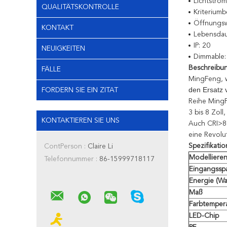
Lichtstro
QUALITÄTSKONTROLLE
Kriterium
Öffnungsw
KONTAKT
Lebensdau
IP: 20
NEUIGKEITEN
Dimmable:
Beschreibu
FÄLLE
MingFeng, 
den Ersatz 
FORDERN SIE EIN ZITAT
Reihe MingF
3 bis 8 Zol
KONTAKTIEREN SIE UNS
Auch CRI>80
eine Revolut
Spezifikatio
ContPerson :
Claire Li
Modellieren
Telefonnummer :
86-15999718117
Eingangssp
Energie (Wa
Maß
Farbtemper
LED-Chip