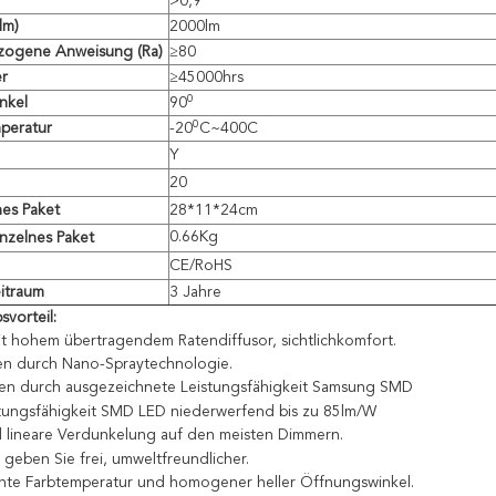
>
0,9
lm)
2000lm
ezogene Anweisung (Ra)
≥80
r
≥45000hrs
0
nkel
90
0
peratur
-20
C~400C
Y
20
es Paket
28*11*24cm
0.66Kg
nzelnes Paket
CE/RoHS
itraum
3 Jahre
vorteil:
it hohem übertragendem Ratendiffusor, sichtlichkomfort.
en durch Nano-Spraytechnologie.
en durch ausgezeichnete Leistungsfähigkeit Samsung SMD
tungsfähigkeit SMD LED niederwerfend bis zu 85lm/W
d lineare Verdunkelung auf den meisten Dimmern.
 geben Sie frei, umweltfreundlicher.
te Farbtemperatur und homogener heller Öffnungswinkel.