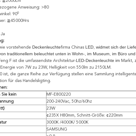
m: ≧2000Lm
bezogene Anweisung: >80
0
inkel: 90
er: ≧45000Hrs
 Ja
ng:
Deckenleuchte
LED
, widmet sich der Lief
wie vorstehende
firma Chinas
von traditionellem beleuchtet unten in Wohn-, im Museum, im Büro un
LED-
Deckenleuchte im
eng F ist die umfassendste Architektur-
Markt, 
l, Energie von 7W zu 23W, Helligkeit von 550lm zu 2150LM.
 ist, die ganze Reihe zur Verfügung stellen eine Sammlung intellige
ion für das Handelsligting.
nen:
 Sie kein
MF-E800220
annung
200-240Vac, 50hz/60hz
tt)
23W
¢235X H80mm, Schnitt-Größe: ¢220mm
atur
3000K /4000K/ 5000K
SAMSUNG