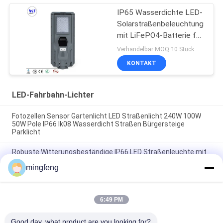
IP65 Wasserdichte LED-
Solarstraßenbeleuchtung
mit LiFePO4-Batterie für
Gartenparkplatz
Verhandelbar MOQ:10 Stück
KONTAKT
LED-Fahrbahn-Lichter
Fotozellen Sensor Gartenlicht LED Straßenlicht 240W 100W
50W Pole IP66 Ik08 Wasserdicht Straßen Bürgersteige
Parklicht
Robuste Witterungsbeständige IP66 LED Straßenleuchte mit
Photozelle 30W-240W für Plattform Bus Stop Transit Hub
mingfeng
LED-Parklampe Aluminium-Außenbeleuchtung
Bewegungssensor 1-10V Dali-Dimmung Hochhelligkeit Led-
Straßenlampe
6:49 PM
Good day, what product are you looking for?