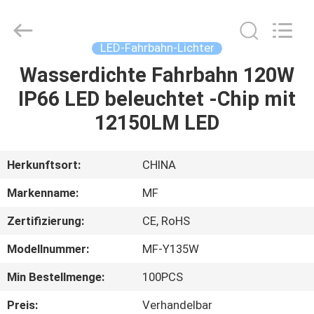
2026
Ming
Feng
Lighting
Co.,Ltd..
LED-Fahrbahn-Lichter
All
Rights
Reserved.
Wasserdichte Fahrbahn 120W
HAUS
IP66 LED beleuchtet -Chip mit
PRODUKTE
12150LM LED
VIDEOS
Herkunftsort:
CHINA
Markenname:
MF
ÜBER
Zertifizierung:
CE, RoHS
UNS
Modellnummer:
MF-Y135W
FABRIK-
Min Bestellmenge:
100PCS
AUSFLUG
Preis:
Verhandelbar