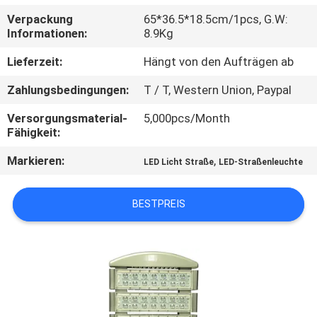
Verpackung
65*36.5*18.5cm/1pcs, G.W:
QUALITÄTSKONTROLLE
Informationen:
8.9Kg
Lieferzeit:
Hängt von den Aufträgen ab
TRETEN
Zahlungsbedingungen:
T / T, Western Union, Paypal
SIE
Versorgungsmaterial-
5,000pcs/Month
MIT
Fähigkeit:
UNS
Markieren:
,
LED Licht Straße
LED-Straßenleuchte
IN
VERBINDUNG
BESTPREIS
FORDERN
SIE EIN
ZITAT