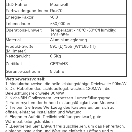
LED-Fahrer
Meanwell
Farbwiedergabe-Index
Ra>70
Energie-Faktor
0,9
>
Lebensdauer
≥50,000hrs
Operations-Umwelt
Temperatur: - 40°C~50°C/Humidity:
10%~95%
Material
Aluminiumlegierung
Produkt-Größe
591 (L)*365 (W)*185 (H)
(Millimeter)
Nettogewicht
6.5Kg
Zertifikat
CE/RoHS
Garantie-Zeitraum
5 Jahre
Wettbewerbsvorteil:
1.
Modularbauweise, die helle leistungsfähige Reichweite 90lm/W
2.
Die Rebellen des Lichtquellegebrauches 120M/W , die
Beleuchtungsreichweite 90M/W
3.
Nicht-Bild Optiksystem, verbessert Lumenfüllungsgrad
4.
Fahrersystem der hohen Leistungsfähigkeit von Meanwell
5.
Treiben Sie freies Werkzeug des Kastens an, um sich zu
öffnen, einfache Installation und Wartung
6.
Eleganter Auftritt, Freilichtbelüftungsentwurf, gute
Wärmeableitungsfunktion
7.
„Bearbeiten Sie“ Entwurf frei zuschließen, um das Fahrerfach,
einfache Installation und Wartung einfach zu öffnen und zu