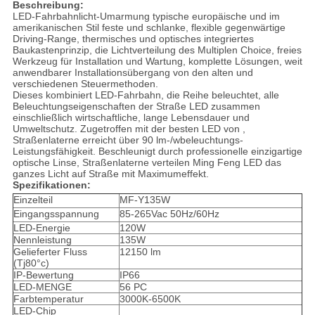
Beschreibung:
LED-Fahrbahnlicht-Umarmung typische europäische und im
amerikanischen Stil feste und schlanke, flexible gegenwärtige
Driving-Range, thermisches und optisches integriertes
Baukastenprinzip, die Lichtverteilung des Multiplen Choice, freies
Werkzeug für Installation und Wartung, komplette Lösungen, weit
anwendbarer Installationsübergang von den alten und
verschiedenen Steuermethoden.
Dieses kombiniert LED-Fahrbahn, die Reihe beleuchtet, alle
Beleuchtungseigenschaften der Straße LED zusammen
einschließlich wirtschaftliche, lange Lebensdauer und
Umweltschutz. Zugetroffen mit der besten LED von ,
Straßenlaterne erreicht über 90 lm-/wbeleuchtungs-
Leistungsfähigkeit. Beschleunigt durch professionelle einzigartige
optische Linse, Straßenlaterne verteilen Ming Feng LED das
ganzes Licht auf Straße mit Maximumeffekt.
Spezifikationen:
Einzelteil
MF-Y135W
Eingangsspannung
85-265Vac 50Hz/60Hz
LED-Energie
120W
Nennleistung
135W
Gelieferter Fluss
12150 lm
(Tj80°c)
IP-Bewertung
IP66
LED-MENGE
56 PC
Farbtemperatur
3000K-6500K
LED-Chip