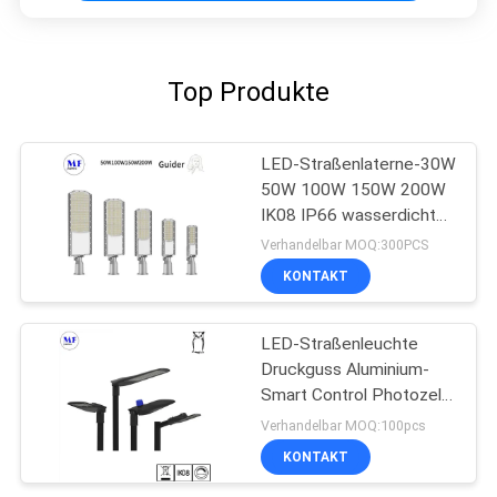
Top Produkte
LED-Straßenlaterne-30W
50W 100W 150W 200W
IK08 IP66 wasserdichte
Parkplatz-Beleuchtung
Verhandelbar MOQ:300PCS
im Freien
KONTAKT
LED-Straßenleuchte
Druckguss Aluminium-
Smart Control Photozelle
geführt
Verhandelbar MOQ:100pcs
Gartenstraßenlicht
KONTAKT