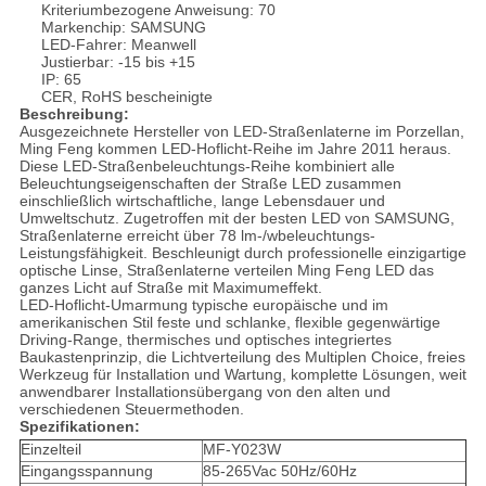
Kriteriumbezogene Anweisung: 70
Markenchip: SAMSUNG
LED-Fahrer: Meanwell
Justierbar: -15 bis +15
IP: 65
CER, RoHS bescheinigte
Beschreibung:
Ausgezeichnete Hersteller von LED-Straßenlaterne im Porzellan,
Ming Feng kommen LED-Hoflicht-Reihe im Jahre 2011 heraus.
Diese LED-Straßenbeleuchtungs-Reihe kombiniert alle
Beleuchtungseigenschaften der Straße LED zusammen
einschließlich wirtschaftliche, lange Lebensdauer und
Umweltschutz. Zugetroffen mit der besten LED von SAMSUNG,
Straßenlaterne erreicht über 78 lm-/wbeleuchtungs-
Leistungsfähigkeit. Beschleunigt durch professionelle einzigartige
optische Linse, Straßenlaterne verteilen Ming Feng LED das
ganzes Licht auf Straße mit Maximumeffekt.
LED-Hoflicht-Umarmung typische europäische und im
amerikanischen Stil feste und schlanke, flexible gegenwärtige
Driving-Range, thermisches und optisches integriertes
Baukastenprinzip, die Lichtverteilung des Multiplen Choice, freies
Werkzeug für Installation und Wartung, komplette Lösungen, weit
anwendbarer Installationsübergang von den alten und
verschiedenen Steuermethoden.
Spezifikationen:
Einzelteil
MF-Y023W
Eingangsspannung
85-265Vac 50Hz/60Hz