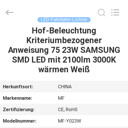
2026
Ming
Feng
Lighting
Co.,Ltd..
LED-Fahrbahn-Lichter
All
Rights
Reserved.
Hof-Beleuchtung
HAUS
Kriteriumbezogener
PRODUKTE
Anweisung 75 23W SAMSUNG
SMD LED mit 2100lm 3000K
VIDEOS
wärmen Weiß
ÜBER
Herkunftsort:
CHINA
UNS
Markenname:
MF
Zertifizierung:
CE, RoHS
FABRIK-
AUSFLUG
Modellnummer:
MF-Y023W