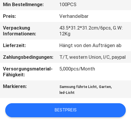
Min Bestellmenge:
100PCS
QUALITÄTSKONTROLLE
Preis:
Verhandelbar
Verpackung
43.5*31.2*31.2cm/6pcs, G.W:
TRETEN
Informationen:
12Kg
SIE
Lieferzeit:
Hängt von den Aufträgen ab
MIT
Zahlungsbedingungen:
T/T, western Union, l/C, paypal
UNS
Versorgungsmaterial-
5,000pcs/Month
IN
Fähigkeit:
VERBINDUNG
Markieren:
,
,
Samsung führte Licht
Garten
led-Licht
FORDERN
SIE EIN
BESTPREIS
ZITAT