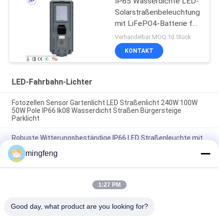
IP65 Wasserdichte LED-
Solarstraßenbeleuchtung
mit LiFePO4-Batterie für
Gartenparkplatz
Verhandelbar MOQ:10 Stück
KONTAKT
LED-Fahrbahn-Lichter
Fotozellen Sensor Gartenlicht LED Straßenlicht 240W 100W
50W Pole IP66 Ik08 Wasserdicht Straßen Bürgersteige
Parklicht
Robuste Witterungsbeständige IP66 LED Straßenleuchte mit
Photozelle 30W-240W für Plattform Bus Stop Transit Hub
mingfeng
LED-Parklampe Aluminium-Außenbeleuchtung
Bewegungssensor 1-10V Dali-Dimmung Hochhelligkeit Led-
Straßenlampe
1:27 PM
Good day, what product are you looking for?
Beliebte Kategorien
Alle