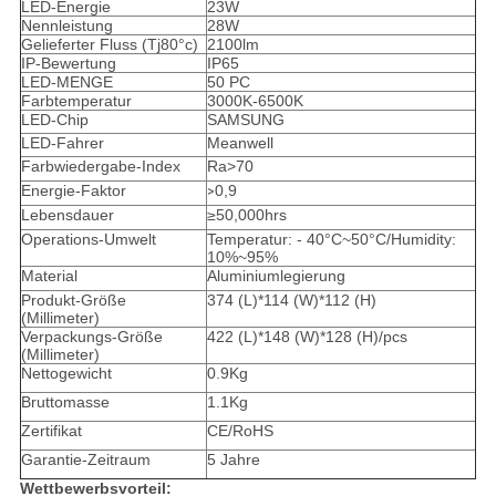
LED-Energie
23W
Nennleistung
28W
Gelieferter Fluss (Tj80°c)
2100lm
IP-Bewertung
IP65
LED-MENGE
50 PC
Farbtemperatur
3000K-6500K
LED-Chip
SAMSUNG
LED-Fahrer
Meanwell
Farbwiedergabe-Index
Ra>70
Energie-Faktor
0,9
>
Lebensdauer
≥50,000hrs
Operations-Umwelt
Temperatur: - 40°C~50°C/Humidity:
10%~95%
Material
Aluminiumlegierung
Produkt-Größe
374 (L)*114 (W)*112 (H)
(Millimeter)
Verpackungs-Größe
422 (L)*148 (W)*128 (H)/pcs
(Millimeter)
Nettogewicht
0.9Kg
Bruttomasse
1.1Kg
Zertifikat
CE/RoHS
Garantie-Zeitraum
5 Jahre
Wettbewerbsvorteil: