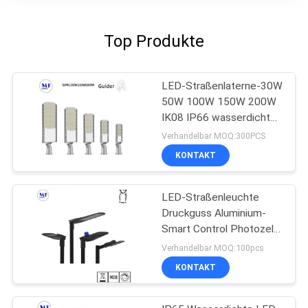
Top Produkte
LED-Straßenlaterne-30W
50W 100W 150W 200W
IK08 IP66 wasserdichte
Parkplatz-Beleuchtung
Verhandelbar MOQ:300PCS
im Freien
KONTAKT
LED-Straßenleuchte
Druckguss Aluminium-
Smart Control Photozelle
geführt
Verhandelbar MOQ:100pcs
Gartenstraßenlicht
KONTAKT