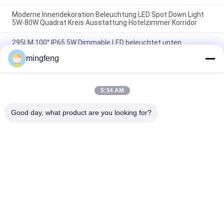
Moderne Innendekoration Beleuchtung LED Spot Down Light
5W-80W Quadrat Kreis Ausstattung Hotelzimmer Korridor
295LM 100° IP65 5W Dimmable LED beleuchtet unten
Kabinett-Scheinwerfer
mingfeng
PFEILER 7W 10W 20W führte vertieft hinunter helles Büro-hohe
Kriteriumbezogene Anweisung, die für Wohnzimmer
Energiesparend ist
5:34 AM
Good day, what product are you looking for?
Beliebte Kategorien
Alle
Tri Beweis-Lichter 
LED Flutlicht
LED
Geführte 
LED High Bay 
Stadionslichter
Lighting
Explosionssichere 
Led Light Tunnel
Lichter LED