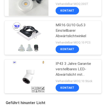
angebrachte Mini-
Verhandelbar MOQ:20ST
downlights
KONTAKT
MR16 GU10 Gu5.3
Einstellbarer
Abwärtslichtwinkel
Verhandelbar MOQ:10 PCS
KONTAKT
IP43 3 Jahre Garantie
verstellbares LED-
Abwärtslicht mit
Oberflächenhalterung Für
Verhandelbar MOQ:10 Stück
den Heimgebrauch in
KONTAKT
Einkaufszentren
Geführt hinunter Licht