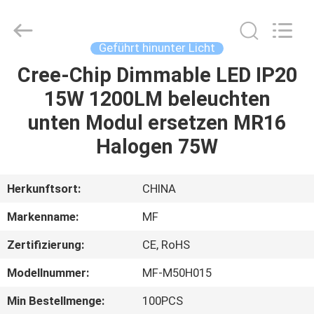
2026
Ming
Feng
Lighting
Co.,Ltd..
Geführt hinunter Licht
All
Rights
Reserved.
Cree-Chip Dimmable LED IP20
HAUS
15W 1200LM beleuchten
PRODUKTE
unten Modul ersetzen MR16
Halogen 75W
VIDEOS
Herkunftsort:
CHINA
ÜBER
Markenname:
MF
UNS
Zertifizierung:
CE, RoHS
FABRIK-
Modellnummer:
MF-M50H015
AUSFLUG
Min Bestellmenge:
100PCS