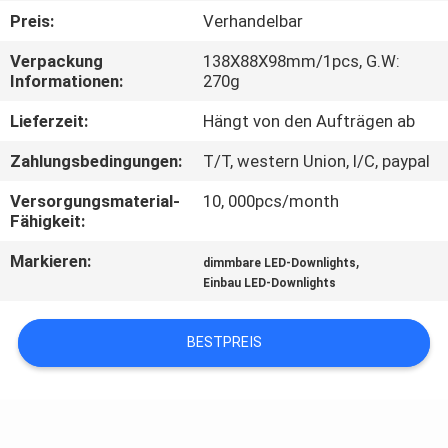
Preis:
Verhandelbar
QUALITÄTSKONTROLLE
Verpackung
138X88X98mm/1pcs, G.W:
Informationen:
270g
TRETEN
Lieferzeit:
Hängt von den Aufträgen ab
SIE
Zahlungsbedingungen:
T/T, western Union, l/C, paypal
MIT
Versorgungsmaterial-
10, 000pcs/month
UNS
Fähigkeit:
IN
Markieren:
,
dimmbare LED-Downlights
VERBINDUNG
Einbau LED-Downlights
FORDERN
BESTPREIS
SIE EIN
ZITAT