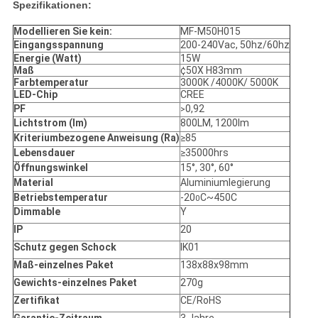
Spezifikationen:
Modellieren Sie kein:
MF-M50H015
Eingangsspannung
200-240Vac, 50hz/60hz
Energie (Watt)
15W
Maß
¢50X H83mm
Farbtemperatur
3000K /4000K/ 5000K
LED-Chip
CREE
PF
0,92
>
Lichtstrom (lm)
800LM, 1200lm
Kriteriumbezogene Anweisung (Ra)
≥85
Lebensdauer
≥35000hrs
Öffnungswinkel
15°, 30°, 60°
Material
Aluminiumlegierung
Betriebstemperatur
-20
C~450C
0
Dimmable
Y
IP
20
Schutz gegen Schock
IK01
Maß-einzelnes Paket
138x88x98mm
Gewichts-einzelnes Paket
270g
Zertifikat
CE/RoHS