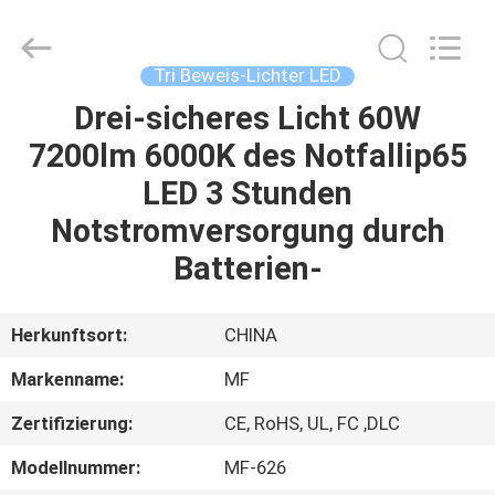
2026
Ming
Feng
Lighting
Co.,Ltd..
Tri Beweis-Lichter LED
All
Rights
Reserved.
Drei-sicheres Licht 60W
HAUS
7200lm 6000K des Notfallip65
PRODUKTE
LED 3 Stunden
Notstromversorgung durch
VIDEOS
Batterien-
ÜBER
Herkunftsort:
CHINA
UNS
Markenname:
MF
Zertifizierung:
CE, RoHS, UL, FC ,DLC
FABRIK-
AUSFLUG
Modellnummer:
MF-626