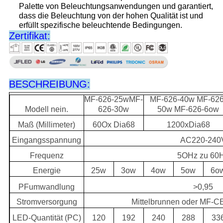
Palette von Beleuchtungsanwendungen und garantiert,
dass die Beleuchtung von der hohen Qualität ist und
erfüllt spezifische beleuchtende Bedingungen.
Zertifikat:
BESCHREIBUNG:
MF-626-25wMF-
MF-626-40w MF-626
Modell nein.
626-30w
50w MF-626-6ow
Maß (Millimeter)
60Ox Dia68
1200xDia68
Eingangsspannung
AC220-240
Frequenz
5OHz zu 60
Energie
25w
3ow
4ow
5ow
6o
PFumwandlung
>0,95
Stromversorgung
Mittelbrunnen oder MF-
LED-Quantität (PC)
120
192
240
288
33