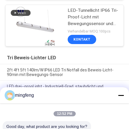
LED-Tunnellicht IP66 Tri-
Proof-Licht mit
Bewegungssensor und
Notfall-Back-up
Verhandelbar MOQ:100pcs
KONTAKT
Tri Beweis-Lichter LED
2ft 4ft 5ft 140lm/W IP66 LED Tri Notfall des Beweis-Licht-
90min mit Bewegungs-Sensor
LED drei--prooLight - Industriell-Grad, staubdicht und
korrosionsbeständig, vervollkommnen für raue Umwelt
mingfeng
Drei-sicheres Licht IP65 LED mit dem Bewegungs-Sensor
verfügbar in den verschiedenen Längen und in den Leistungen
in Watt
12:52 PM
Good day, what product are you looking for?
Beliebte Kategorien
Alle