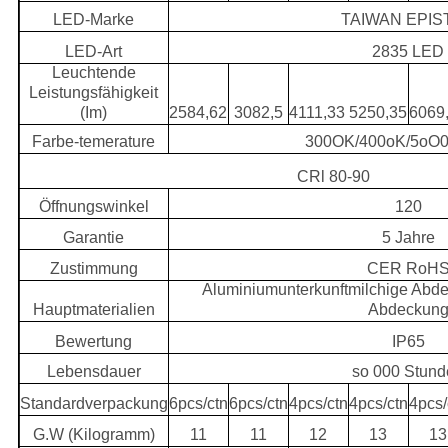
LED-Marke
TAIWAN EPIS
LED-Art
2835 LED
Leuchtende
Leistungsfähigkeit
(Im)
2584,62
3082,5
4111,33 5250,35
6069
Farbe-temerature
300OK/400oK/5oO
CRl 80-90
Öffnungswinkel
120
Garantie
5 Jahre
Zustimmung
CER RoH
Aluminiumunterkunftmilchige Abde
Hauptmaterialien
Abdeckun
Bewertung
IP65
Lebensdauer
so 000 Stun
Standardverpackung
6pcs/ctn
6pcs/ctn
4pcs/ctn
4pcs/ctn
4pcs/
G.W (Kilogramm)
11
11
12
13
13