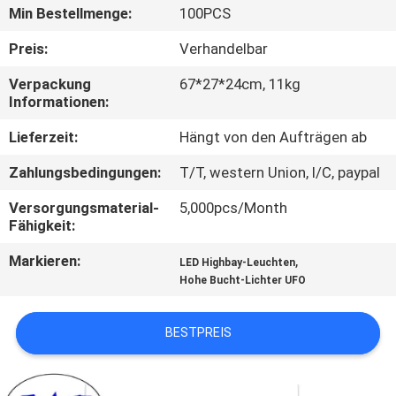
Min Bestellmenge:
100PCS
QUALITÄTSKONTROLLE
Preis:
Verhandelbar
Verpackung
67*27*24cm, 11kg
TRETEN
Informationen:
SIE
Lieferzeit:
Hängt von den Aufträgen ab
MIT
Zahlungsbedingungen:
T/T, western Union, l/C, paypal
UNS
Versorgungsmaterial-
5,000pcs/Month
IN
Fähigkeit:
VERBINDUNG
Markieren:
,
LED Highbay-Leuchten
Hohe Bucht-Lichter UFO
FORDERN
SIE EIN
BESTPREIS
ZITAT