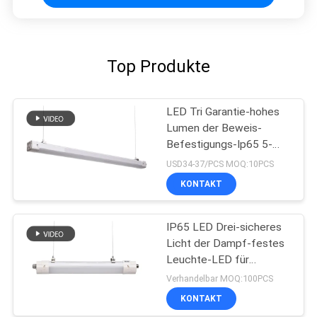
Top Produkte
LED Tri Garantie-hohes
Lumen der Beweis-
Befestigungs-Ip65 5-
jährige des Lager-25W
USD34-37/PCS MOQ:10PCS
35W
KONTAKT
IP65 LED Drei-sicheres
Licht der Dampf-festes
Leuchte-LED für
kundengebundene
Verhandelbar MOQ:100PCS
beleuchtende Lösungen
KONTAKT